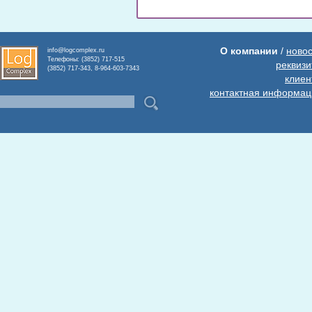
О компании
/
ново
info@logcomplex.ru
Телефоны: (3852) 717-515
реквиз
(3852) 717-343, 8-964-603-7343
клиен
контактная информац