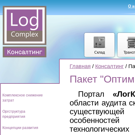
О 
Склад
Транс
Главная
/
Консалтинг
/ Па
Пакет "Оптим
Портал
«Лог
Комплексное снижение
затрат
области аудита с
существующей
Оргструктура
предприятия
особенностей 
технологически
Концепции развития