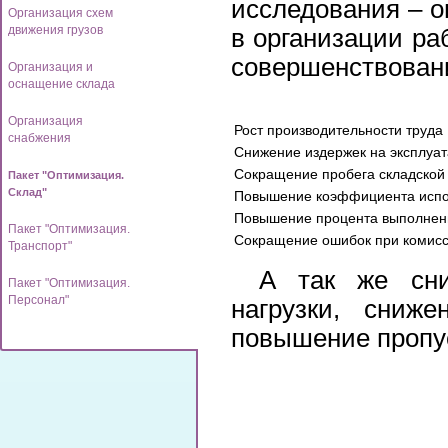
исследования – о
Организация схем
движения грузов
в организации ра
совершенствовани
Организация и
оснащение склада
Организация
Рост производительности труда
снабжения
Снижение издержек на эксплуа
Сокращение пробега складской
Пакет "Оптимизация.
Склад"
Повышение коэффициента испо
Повышение процента выполнен
Пакет "Оптимизация.
Сокращение ошибок при комисс
Транспорт"
А так же сни
Пакет "Оптимизация.
Персонал"
нагрузки, сниже
повышение пропус